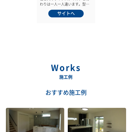
わりは一人一人違います。型の
決まった家にご家族をあてはめ
サイトへ
るのではなく、ご家族に合わせ
て家づくりをする、それはとて
も大切なことです。ずっと暮ら
していく家です。ご家族が毎日
気持ちよく、幸せに過ごせる家
づくりをすることが本当の家づ
くだと私たちは考えています。
Works
施工例
おすすめ施工例