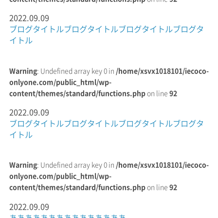
2022.09.09
ブログタイトルブログタイトルブログタイトルブログタ
イトル
Warning
: Undefined array key 0 in
/home/xsvx1018101/iecoco-
onlyone.com/public_html/wp-
content/themes/standard/functions.php
on line
92
2022.09.09
ブログタイトルブログタイトルブログタイトルブログタ
イトル
Warning
: Undefined array key 0 in
/home/xsvx1018101/iecoco-
onlyone.com/public_html/wp-
content/themes/standard/functions.php
on line
92
2022.09.09
あああああああああああああああ