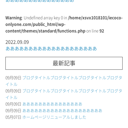
Warning
: Undefined array key 0 in
/home/xsvx1018101/iecoco-
onlyone.com/public_html/wp-
content/themes/standard/functions.php
on line
92
2022.09.09
ああああああああああああああああああああ
最新記事
09月09日
ブログタイトルブログタイトルブログタイトルブログタ
イトル
09月09日
ブログタイトルブログタイトルブログタイトルブログタ
イトル
09月09日
あああああああああああああああ
09月09日
ああああああああああああああああああああ
05月07日
ホームページリニューアルしました