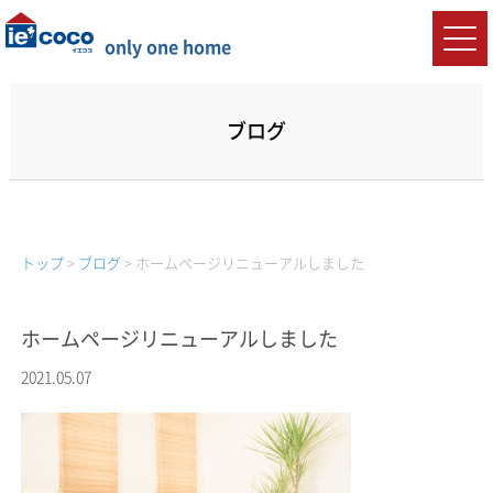
only one home
ブログ
トップ
>
ブログ
>
ホームページリニューアルしました
ホームページリニューアルしました
2021.05.07