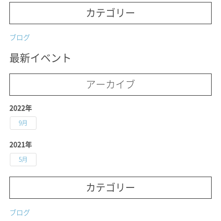
カテゴリー
ブログ
最新イベント
アーカイブ
2022年
9月
2021年
5月
カテゴリー
ブログ